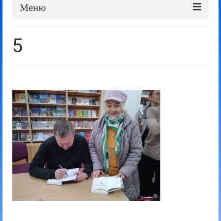
Меню
Про школу
5
Дошка оголошень
Батькам та учням
Прозорість та відкритість