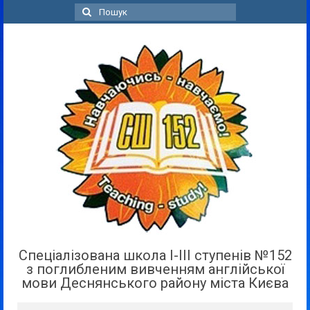
Пошук
для:
Спеціалізована школа І-ІІІ ступенів №152
з поглибленим вивченням англійської
мови Деснянського району міста Києва