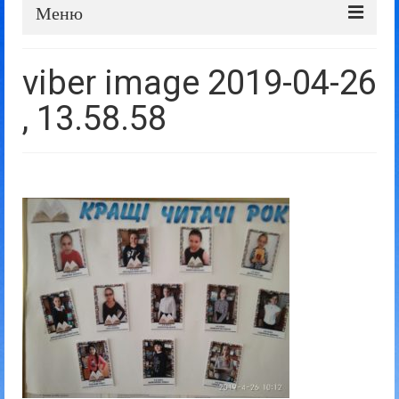
Меню
Про школу
viber image 2019-04-26
Дошка оголошень
, 13.58.58
Батькам та учням
Прозорість та відкритість