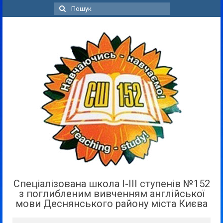
Пошук
для:
Спеціалізована школа І-ІІІ ступенів №152
з поглибленим вивченням англійської
мови Деснянського району міста Києва