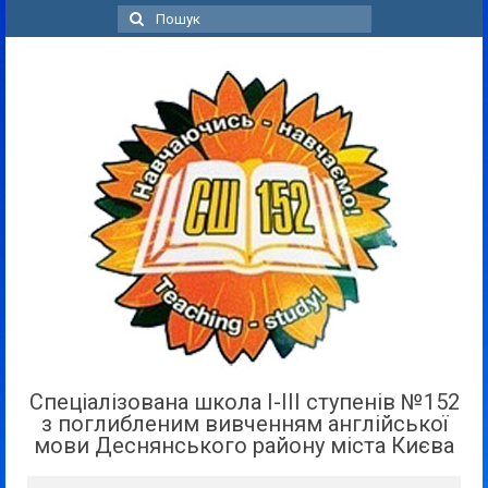
Пошук
для:
Спеціалізована школа І-ІІІ ступенів №152
з поглибленим вивченням англійської
мови Деснянського району міста Києва