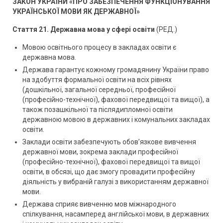
ЗАКОН УКРАЇНИ «ПРО ЗАБЕЗПЕЧЕННЯ ФУНКЦІОНУВАННЯ
УКРАЇНСЬКОЇ МОВИ ЯК ДЕРЖАВНОЇ»
Стаття 21. Державна мова у сфері освіти
(РЕД.)
Мовою освітнього процесу в закладах освіти є
державна мова.
Держава гарантує кожному громадянину України право
на здобуття формальної освіти на всіх рівнях
(дошкільної, загальної середньої, професійної
(професійно-технічної), фахової передвищої та вищої), а
також позашкільної та післядипломної освіти
державною мовою в державних і комунальних закладах
освіти.
Заклади освіти забезпечують обов’язкове вивчення
державної мови, зокрема заклади професійної
(професійно-технічної), фахової передвищої та вищої
освіти, в обсязі, що дає змогу провадити професійну
діяльність у вибраній галузі з використанням державної
мови.
Держава сприяє вивченню мов міжнародного
спілкування, насамперед англійської мови, в державних