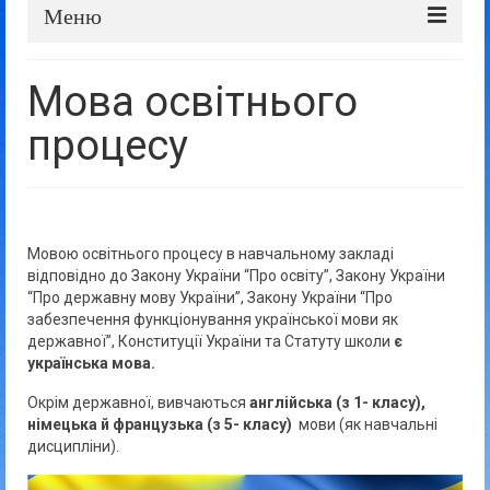
Меню
Про школу
Мова освітнього
Дошка оголошень
процесу
Батькам та учням
Прозорість та відкритість
Мовою освітнього процесу в навчальному закладі
відповідно до Закону України “Про освіту”, Закону України
“Про державну мову України”, Закону України “Про
забезпечення функціонування української мови як
державної”, Конституції України та Статуту школи
є
українська мова.
Окрім державної, вивчаються
англійська (з 1- класу),
німецька й французька
(з 5- класу)
мови (як навчальні
дисципліни).