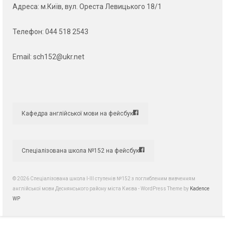
Адреса
: м.Київ, вул. Ореста Левицького 18/1
Телефон:
044 518 2543
Email:
sch152@ukr.net
Кафедра англійської мови на фейсбук
Спеціалізована школа №152 на фейсбук
© 2026 Спеціалізована школа І-ІІІ ступенів №152 з поглибленим вивченням
англійської мови Деснянського району міста Києва - WordPress Theme by
Kadence
WP