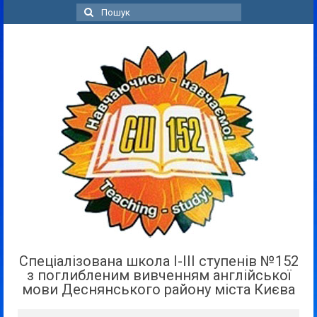
Пошук
для:
Спеціалізована школа І-ІІІ ступенів №152
з поглибленим вивченням англійської
мови Деснянського району міста Києва