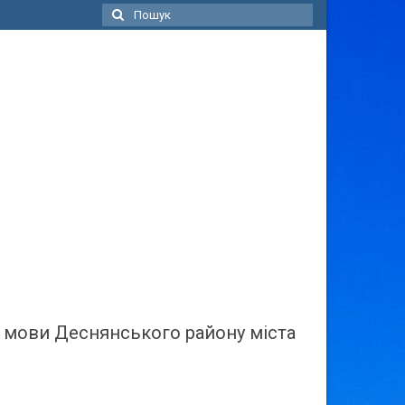
Пошук
для:
ї мови Деснянського району міста