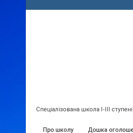
Спеціалізована школа І-ІІІ ступ
Про школу
Дошка оголош