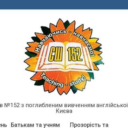
енів №152 з поглибленим вивченням англійсько
Києва
ень
Батькам та учням
Прозорість та