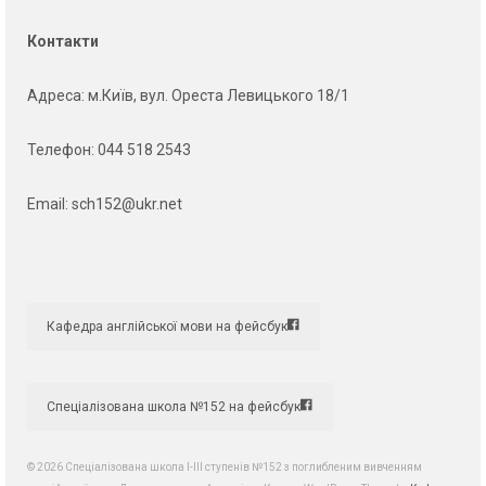
Контакти
Адреса
: м.Київ, вул. Ореста Левицького 18/1
Телефон:
044 518 2543
Email:
sch152@ukr.net
Кафедра англійської мови на фейсбук
Спеціалізована школа №152 на фейсбук
© 2026 Спеціалізована школа І-ІІІ ступенів №152 з поглибленим вивченням