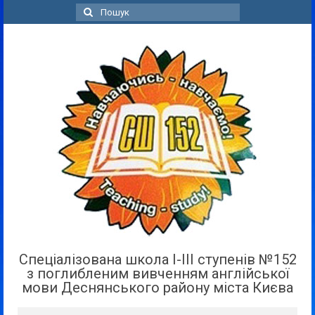
Пошук
для:
Спеціалізована школа І-ІІІ ступенів №152
з поглибленим вивченням англійської
мови Деснянського району міста Києва