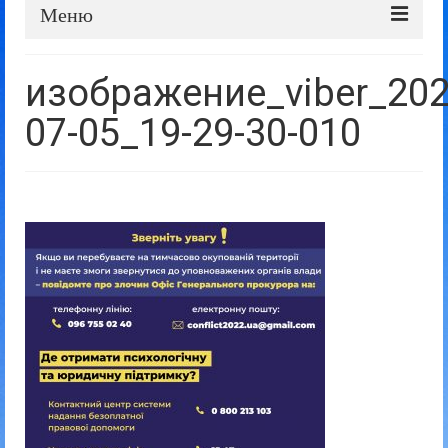
Меню
Про школу
изображение_viber_202
Дошка оголошень
07-05_19-29-30-010
Батькам та учням
Прозорість та відкритість