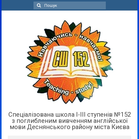
Пошук
для:
Спеціалізована школа І-ІІІ ступенів №152
з поглибленим вивченням англійської
мови Деснянського району міста Києва