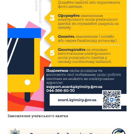
Замовлення учнівського квитка