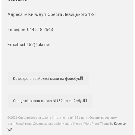
Адреса
: м.Київ, вул. Ореста Левицького 18/1
Телефон:
044 518 2543
Email:
sch152@ukr.net
Кафедра англійської мови на фейсбук
Спеціалізована школа №152 на фейсбук
© 2026 Спеціалізована школа І-ІІІ ступенів №152 з поглибленим вивченням
англійської мови Деснянського району міста Києва - WordPress Theme by
Kadence
WP