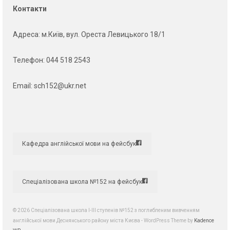
Контакти
Адреса
: м.Київ, вул. Ореста Левицького 18/1
Телефон:
044 518 2543
Email:
sch152@ukr.net
Кафедра англійської мови на фейсбук
Спеціалізована школа №152 на фейсбук
© 2026 Спеціалізована школа І-ІІІ ступенів №152 з поглибленим вивченням
англійської мови Деснянського району міста Києва - WordPress Theme by
Kadence