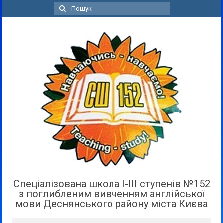
Пошук
для:
Спеціалізована школа І-ІІІ ступенів №152
з поглибленим вивченням англійської
мови Деснянського району міста Києва