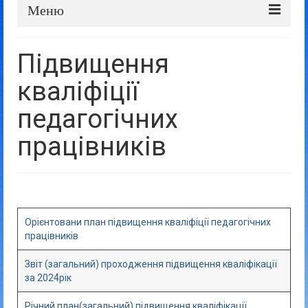
Меню
Про школу
Підвищення
Дошка оголошень
кваліфіції
Батькам та учням
педагогічних
Прозорість та відкритість
працівників
Орієнтовани план підвищення кваліфіції педагогічних
працівників
Звіт (загальний) проходження підвищення кваліфікації
за 2024рік
Річний план(загальний) підвищення кваліфікації