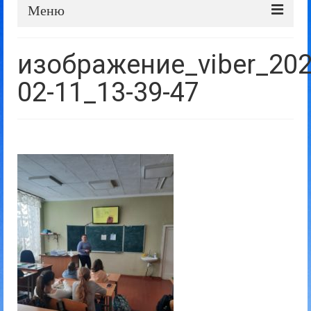
Меню
Про школу
изображение_viber_202
Дошка оголошень
02-11_13-39-47
Батькам та учням
Прозорість та відкритість