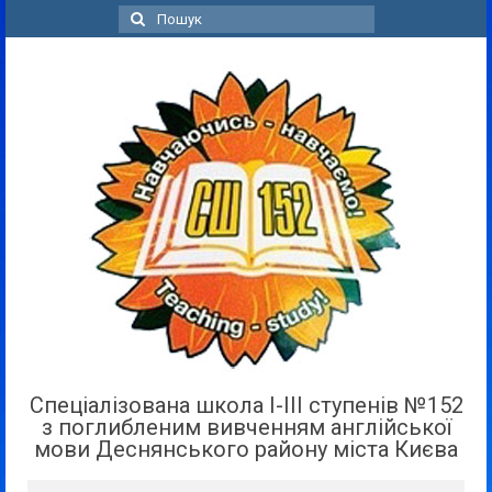
Пошук
для:
Спеціалізована школа І-ІІІ ступенів №152
з поглибленим вивченням англійської
мови Деснянського району міста Києва