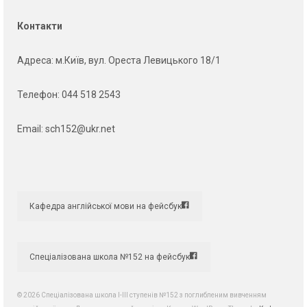
Контакти
Адреса
: м.Київ, вул. Ореста Левицького 18/1
Телефон:
044 518 2543
Email:
sch152@ukr.net
Кафедра англійської мови на фейсбук
Спеціалізована школа №152 на фейсбук
© 2026 Спеціалізована школа І-ІІІ ступенів №152 з поглибленим вивченням