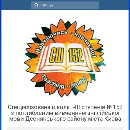
Пошук
для:
Спеціалізована школа І-ІІІ ступенів №152
з поглибленим вивченням англійської
мови Деснянського району міста Києва