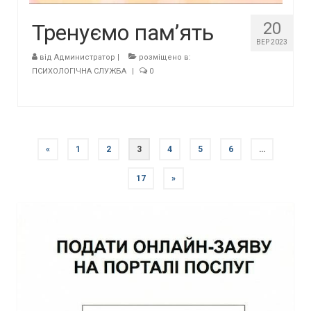
20
Тренуємо пам’ять
ВЕР 2023
від
Администратор
|
розміщено в:
ПСИХОЛОГІЧНА СЛУЖБА
|
0
Навігація
«
1
2
3
4
5
6
…
записів
17
»