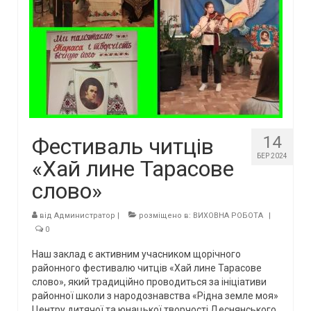
14
Фестиваль читців
БЕР 2024
«Хай лине Тарасове
слово»
від
Администратор
|
розміщено в:
ВИХОВНА РОБОТА
|
0
Наш заклад є активним учасником щорічного
районного фестивалю читців «Хай лине Тарасове
слово», який традиційно проводиться за ініціативи
районної школи з народознавства «Рідна земле моя»
Центру дитячої та юнацької творчості Деснянського