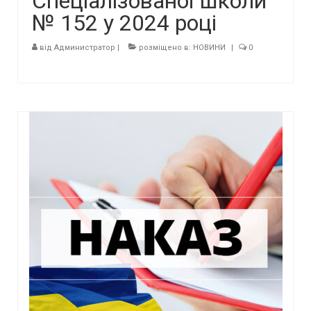
Спеціалізованої школи
№ 152 у 2024 році
від
Администратор
|
розміщено в:
НОВИНИ
|
0