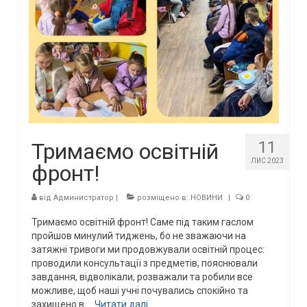
11
Тримаємо освітній
ЛИС 2023
фронт!
від
Администратор
|
розміщено в:
НОВИНИ
|
0
Тримаємо освітній фронт! Саме під таким гаслом
пройшов минулий тиджень, бо не зважаючи на
затяжні тривоги ми продовжували освітній процес:
проводили консультації з предметів, пояснювали
завдання, відволікали, розважали та робили все
можливе, щоб наші учні почувались спокійно та
захищено в …
Читати далі