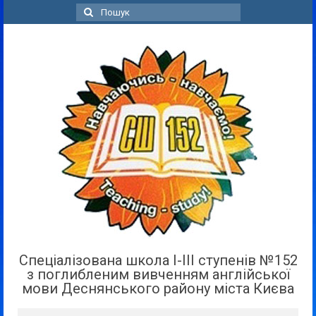
Пошук
для:
Спеціалізована школа І-ІІІ ступенів №152
з поглибленим вивченням англійської
мови Деснянського району міста Києва