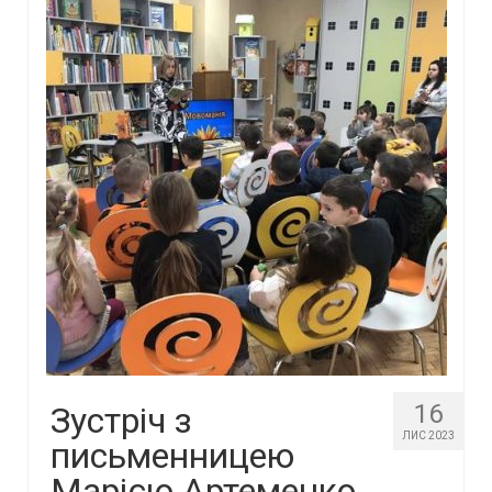
16
Зустріч з
ЛИС 2023
письменницею
Марією Артеменко