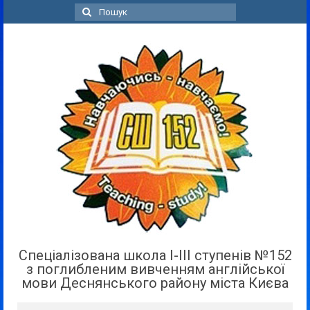
Пошук
для:
Спеціалізована школа І-ІІІ ступенів №152
з поглибленим вивченням англійської
мови Деснянського району міста Києва