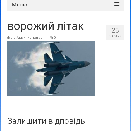
Меню
Про школу
ворожий літак
28
Дошка оголошень
КВІ 2022
від
Администратор
|
|
0
Батькам та учням
Прозорість та відкритість
Залишити відповідь