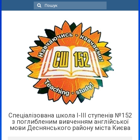
Пошук
для:
Спеціалізована школа І-ІІІ ступенів №152
з поглибленим вивченням англійської
мови Деснянського району міста Києва