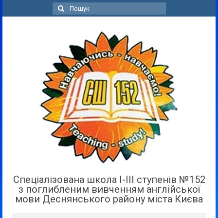
Пошук
для:
Спеціалізована школа І-ІІІ ступенів №152
з поглибленим вивченням англійської
мови Деснянського району міста Києва