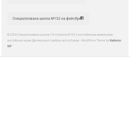
Спеціалізована школа №152 на фейсбук
© 2026 Спеціалізована школа І-ІІІ ступенів №152 з поглибленим вивченням
англійської мови Деснянського району міста Києва - WordPress Theme by
Kadence
WP