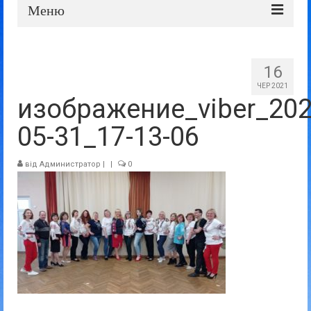
Меню
Про школу
16
Дошка оголошень
ЧЕР 2021
изображение_viber_202
Батькам та учням
05-31_17-13-06
Прозорість та відкритість
від
Администратор
|
|
0