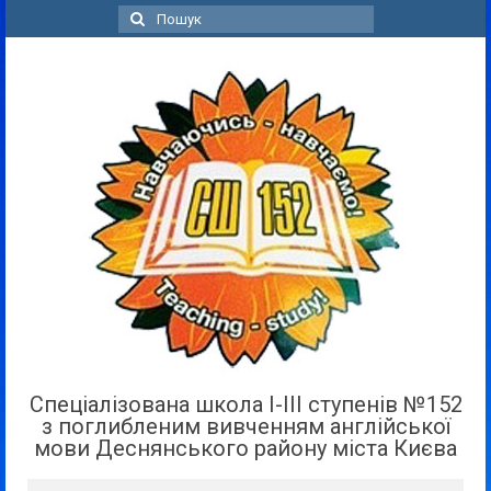
Пошук
для:
Спеціалізована школа І-ІІІ ступенів №152
з поглибленим вивченням англійської
мови Деснянського району міста Києва