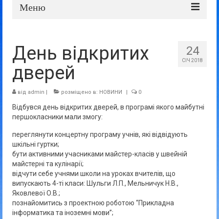
Меню
Про школу
День відкритих
24
Дошка оголошень
СІЧ 2018
дверей
Батькам та учням
Прозорість та відкритість
від
admin
|
розміщено в:
НОВИНИ
|
0
Відбувся день відкритих дверей, в програмі якого майбутні
першокласники мали змогу:
переглянути концертну програму учнів, які відвідують
шкільні гуртки;
бути активними учасниками майстер-класів у швейній
майстерні та кулінарії;
відчути себе учнями школи на уроках вчителів, що
випускають 4-ті класи: Шульги Л.П., Мельничук Н.В.,
Яковлевої О.В.;
познайомитись з проектною роботою “Прикладна
інформатика та іноземні мови”;