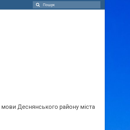
Пошук
для:
ї мови Деснянського району міста