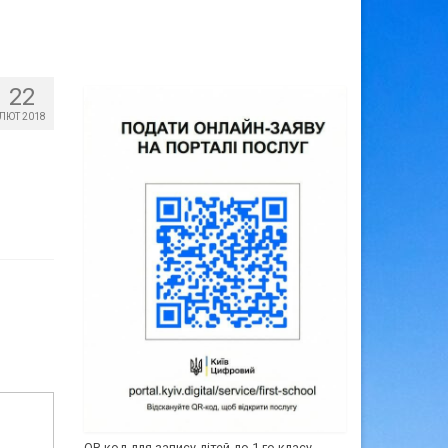
22
ЛЮТ 2018
QR-код для запису дітей до 1-го класу