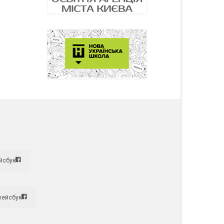
йсбук
фейсбук