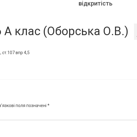
відкритість
А клас (Оборська О.В.)
 ст.107 впр 4,5
’язкові поля позначені
*