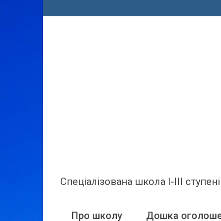
Спеціалізована школа І-ІІІ ступ
Про школу
Дошка оголош