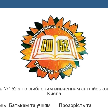
енів №152 з поглибленим вивченням англійсько
Києва
ень
Батькам та учням
Прозорість та