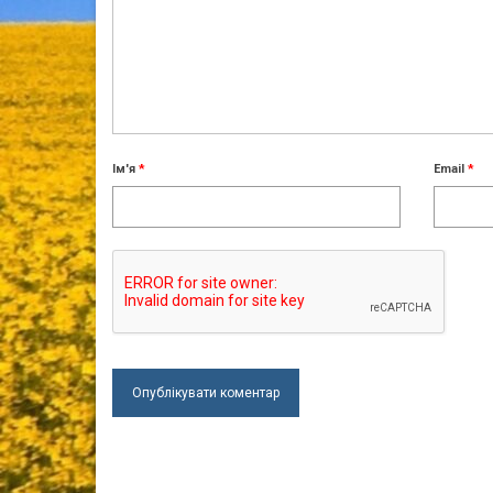
Ім'я
*
Email
*