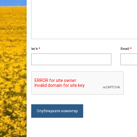
Ім'я
*
Email
*