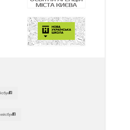
йсбук
фейсбук