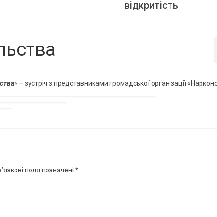
відкритість
льства
ьства
» – зустріч з представниками громадської організації «Нарконо
’язкові поля позначені
*