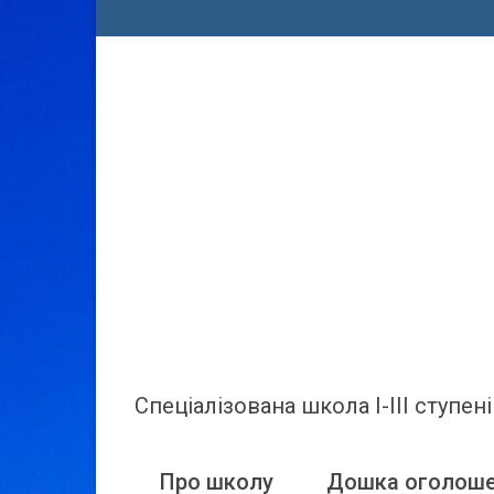
Спеціалізована школа І-ІІІ ступ
Про школу
Дошка оголош