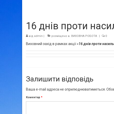
16 днів проти наси
від
admin
|
розміщено в:
ВИХОВНА РОБОТА
|
0
Виховний захід в рамках акції «
16 днів проти насил
Залишити відповідь
Ваша e-mail адреса не оприлюднюватиметься.
Обов
Коментар
*