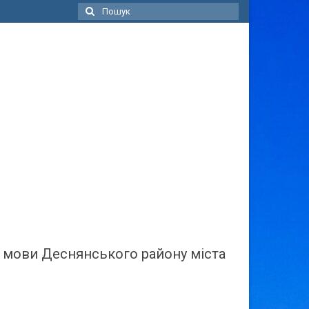
Пошук
для:
ї мови Деснянського району міста