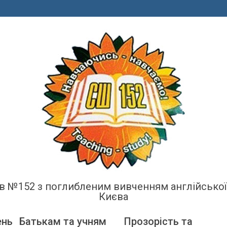
енів №152 з поглибленим вивченням англійсько
Києва
ень
Батькам та учням
Прозорість та