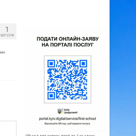
1
БЕР 2018
н».
QR-код для запису дітей до 1-го класу