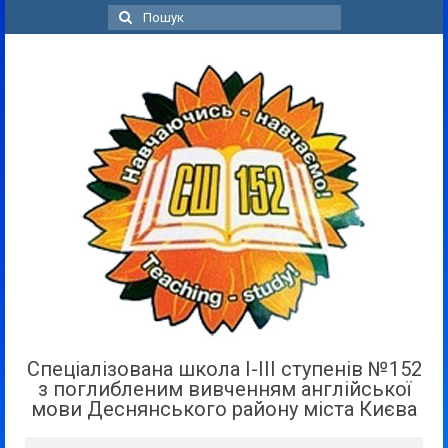
Пошук
для:
Спеціалізована школа І-ІІІ ступенів №152
з поглибленим вивченням англійської
мови Деснянського району міста Києва