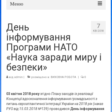
Меню
Про школу
День
7
Дошка оголошень
КВІ 2018
інформування
Батькам та учням
Програми НАТО
Прозорість та відкритість
«Наука заради миру і
безпеки»
від
admin
|
розміщено в:
ВИХОВНА РОБОТА
|
0
03 квітня 2018 року
згідно
Плану заходів із реалізації
Концепції вдосконалення інформування громадськості з
питань євроатлантичної інтеграції України на 2018 рік (наказ
РУО від 15.03.2018 №139)
проводився
День інформування