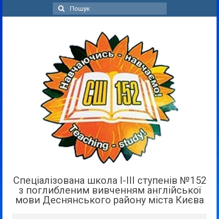
Пошук
для:
Спеціалізована школа І-ІІІ ступенів №152
з поглибленим вивченням англійської
мови Деснянського району міста Києва