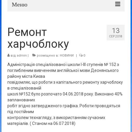
Меню
Про школу
Ремонт
13
Дошка оголошень
СЕР 2018
харчоблоку
Батькам та учням
Прозорість та відкритість
від
admin
|
розміщено в:
НОВИНИ
|
0
Адміністрація спеціалізованої школи І-ІІІ ступенів № 152 з
поглибленим вивченням англійської мови Деснянського
району міста Києва
повідомляє, що роботи з капітального ремонту харчоблоку
в спеціалізованій
школі №152 було розпочато 04.06.2018 року. Виконано 40%
запланованих
робіт згідно затвердженого графіка. Роботи проводяться
під постійним
контролем технагляду, з використанням сучасних
матеріалів. ( Станом на 06.07.2018)