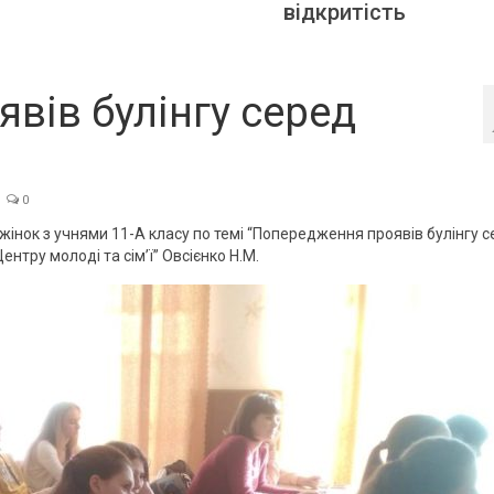
відкритість
вів булінгу серед
0
 жінок з учнями 11-А класу по темі “Попередження проявів булінгу 
нтру молоді та сім’ї” Овсієнко Н.М.