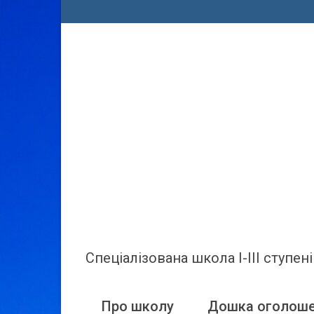
Спеціалізована школа І-ІІІ ступ
Про школу
Дошка оголош