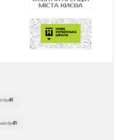
йсбук
фейсбук