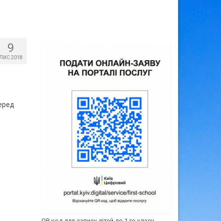
9
ЛИС 2018
серед
QR-код для запису дітей до 1-го класу