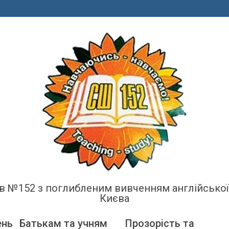
енів №152 з поглибленим вивченням англійсько
Києва
ень
Батькам та учням
Прозорість та