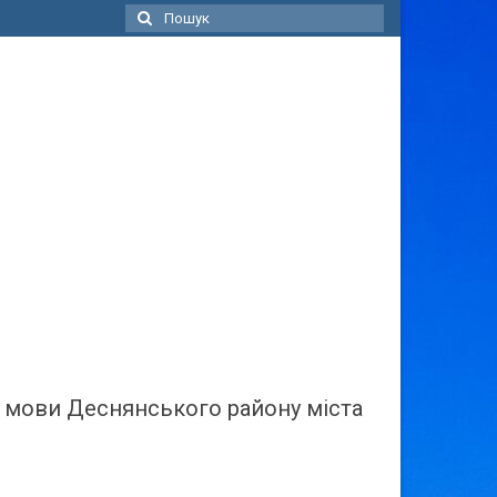
Пошук
для:
ї мови Деснянського району міста