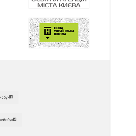
йсбук
фейсбук