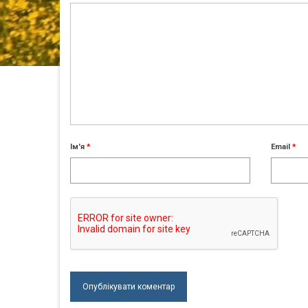
Ім'я
*
Email
*