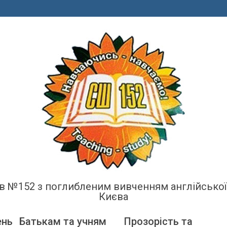
енів №152 з поглибленим вивченням англійсько
Києва
ень
Батькам та учням
Прозорість та