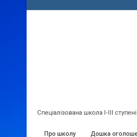
Спеціалізована школа І-ІІІ ступ
Про школу
Дошка оголош