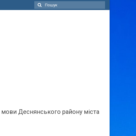
Пошук
для:
ї мови Деснянського району міста