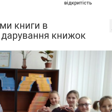
відкритість
ми книги в
 дарування книжок