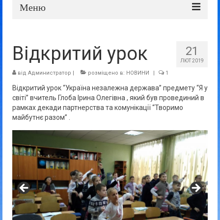
Меню
Про школу
Відкритий урок
21
Дошка оголошень
ЛЮТ 2019
Батькам та учням
від
Администратор
|
розміщено в:
НОВИНИ
|
1
Відкритий урок “Україна незалежна держава” предмету “Я у
Прозорість та відкритість
світі” вчитель Глоба Ірина Олегівна , який був провединий в
рамках декади партнерства та комунікації “Творимо
майбутнє разом” .