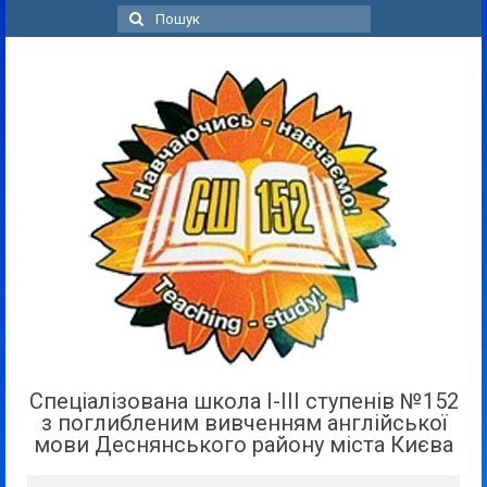
Пошук
для:
Спеціалізована школа І-ІІІ ступенів №152
з поглибленим вивченням англійської
мови Деснянського району міста Києва