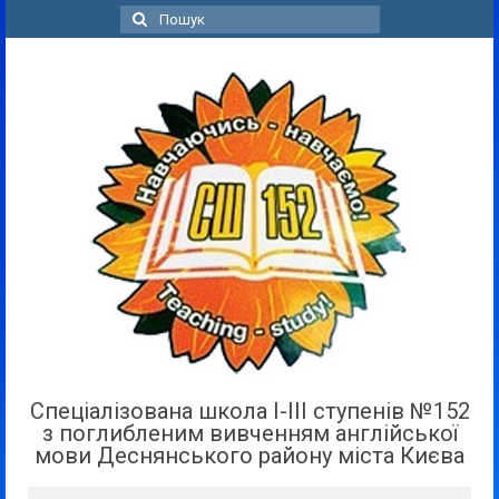
Пошук
для:
Спеціалізована школа І-ІІІ ступенів №152
з поглибленим вивченням англійської
мови Деснянського району міста Києва