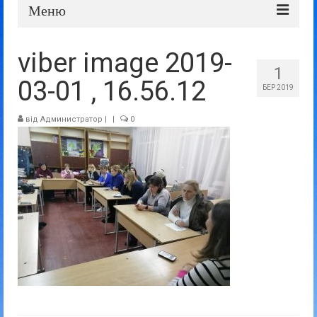
Меню
Про школу
viber image 2019-
1
Дошка оголошень
03-01 , 16.56.12
БЕР 2019
Батькам та учням
від
Администратор
|
|
0
Прозорість та відкритість