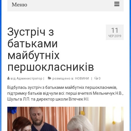
Меню
Про школу
Зустріч з
11
Дошка оголошень
ЧЕР 2019
батьками
Батькам та учням
майбутніх
Прозорість та відкритість
першокласників
від
Администратор
|
розміщено в:
НОВИНИ
|
0
Відбулась зустріч з батьками майбутніх першокласників,
підтримку батьків відчули всі: перші вчителі Мельничук Н.В.,
Шульга Л.П. та директор школи Вітечек Н.І.