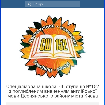
Пошук
для:
Спеціалізована школа І-ІІІ ступенів №152
з поглибленим вивченням англійської
мови Деснянського району міста Києва