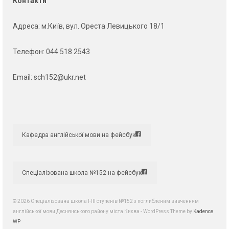
Контакти
Адреса
: м.Київ, вул. Ореста Левицького 18/1
Телефон:
044 518 2543
Email:
sch152@ukr.net
Кафедра англійської мови на фейсбук
Спеціалізована школа №152 на фейсбук
© 2026 Спеціалізована школа І-ІІІ ступенів №152 з поглибленим вивченням
англійської мови Деснянського району міста Києва - WordPress Theme by
Kadence
WP