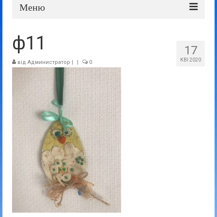
Меню
Про школу
ф11
17
Дошка оголошень
КВІ 2020
від
Администратор
|
|
0
Батькам та учням
Прозорість та відкритість