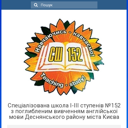
Пошук
для:
Спеціалізована школа І-ІІІ ступенів №152
з поглибленим вивченням англійської
мови Деснянського району міста Києва