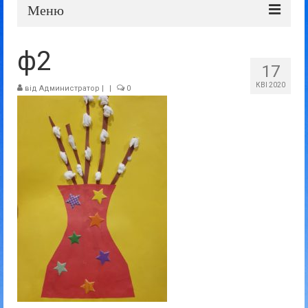
Меню
Про школу
ф2
17
Дошка оголошень
КВІ 2020
від
Администратор
|
|
0
Батькам та учням
Прозорість та відкритість