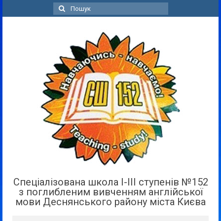
Пошук
для:
Спеціалізована школа І-ІІІ ступенів №152
з поглибленим вивченням англійської
мови Деснянського району міста Києва