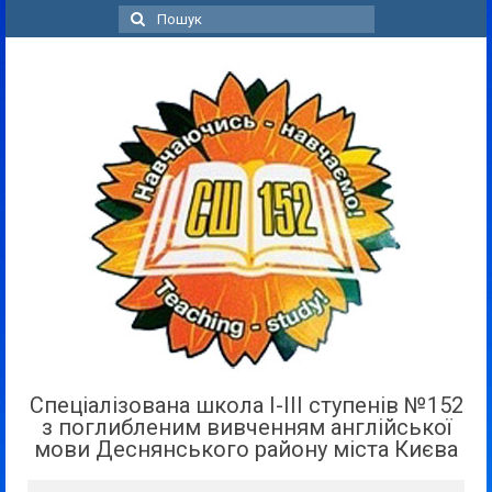
Пошук
для:
Спеціалізована школа І-ІІІ ступенів №152
з поглибленим вивченням англійської
мови Деснянського району міста Києва