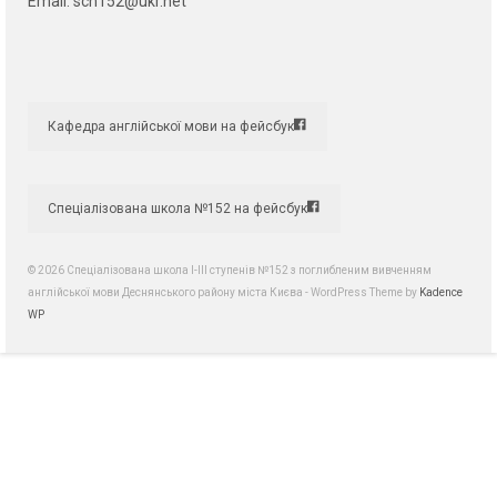
Email:
sch152@ukr.net
Кафедра англійської мови на фейсбук
Спеціалізована школа №152 на фейсбук
© 2026 Спеціалізована школа І-ІІІ ступенів №152 з поглибленим вивченням
англійської мови Деснянського району міста Києва - WordPress Theme by
Kadence
WP