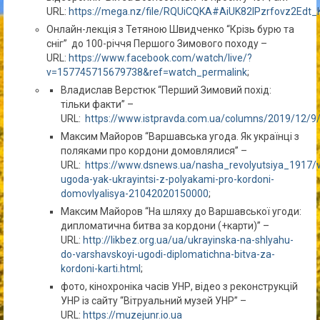
URL:
https://mega.nz/file/RQUiCQKA#AiUK82IPzrfovz2Ed
Онлайн-лекція з Тетяною Швидченко “Крізь бурю та
сніг” до 100-річчя Першого Зимового походу –
URL:
https://www.facebook.com/watch/live/?
v=157745715679738&ref=watch_permalink
;
Владислав Верстюк “Перший Зимовий похід:
тільки факти” –
URL:
https://www.istpravda.com.ua/columns/2019/12/9
Максим Майоров “Варшавська угода. Як українці з
поляками про кордони домовлялися” –
URL:
https://www.dsnews.ua/nasha_revolyutsiya_1917/
ugoda-yak-ukrayintsi-z-polyakami-pro-kordoni-
domovlyalisya-21042020150000
;
Максим Майоров “На шляху до Варшавської угоди:
дипломатична битва за кордони (+карти)” –
URL:
http://likbez.org.ua/ua/ukrayinska-na-shlyahu-
do-varshavskoyi-ugodi-diplomatichna-bitva-za-
kordoni-karti.html
;
фото, кінохроніка часів УНР, відео з реконструкцій
УНР із сайту “Вітруальний музей УНР” –
URL:
https://muzejunr.io.ua