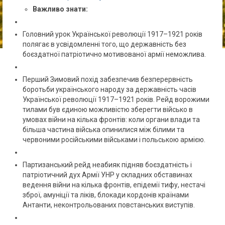
Важливо знати:
Головний урок Української революції 1917–1921 років
полягає в усвідомленні того, що державність без
боєздатної патріотично мотивованої армії неможлива.
Перший Зимовий похід забезпечив безперервність
боротьби українського народу за державність часів
Української революції 1917–1921 років. Рейд ворожими
тилами був єдиною можливістю зберегти військо в
умовах війни на кілька фронтів: коли органи влади та
більша частина війська опинилися між білими та
червоними російськими військами і польською армією.
Партизанський рейд неабияк підняв боєздатність і
патріотичний дух Армії УНР у складних обставинах
ведення війни на кілька фронтів, епідемії тифу, нестачі
зброї, амуніції та ліків, блокади кордонів країнами
Антанти, неконтрольованих повстанських виступів.