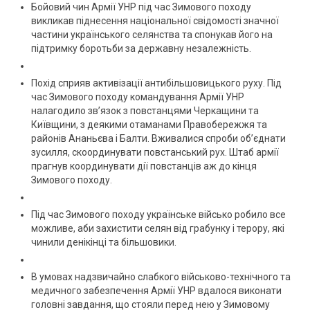
Бойовий чин Армії УНР під час Зимового походу
викликав піднесення національної свідомості значної
частини українського селянства та спонукав його на
підтримку боротьби за державну незалежність.
Похід сприяв активізації антибільшовицького руху. Під
час Зимового походу командування Армії УНР
налагодило зв’язок з повстанцями Черкащини та
Київщини, з деякими отаманами Правобережжя та
районів Ананьєва і Балти. Вживалися спроби об’єднати
зусилля, скоординувати повстанський рух. Штаб армії
прагнув координувати дії повстанців аж до кінця
Зимового походу.
Під час Зимового походу українське військо робило все
можливе, аби захистити селян від грабунку і терору, які
чинили денікінці та більшовики.
В умовах надзвичайно слабкого військово-технічного та
медичного забезпечення Армії УНР вдалося виконати
головні завдання, що стояли перед нею у Зимовому