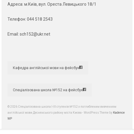
Адреса
: м.Київ, вул. Ореста Левицького 18/1
Телефон:
044 518 2543
Email:
sch152@ukr.net
Кафедра англійської мови на фейсбук
Спеціалізована школа №152 на фейсбук
© 2026 Спеціалізована школа І-ІІІ ступенів №152 з поглибленим вивченням
англійської мови Деснянського району міста Києва - WordPress Theme by
Kadence
WP