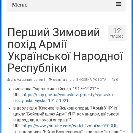
Меню
Про школу
Перший Зимовий
12
Дошка оголошень
ТРА 2020
похід Армії
Батькам та учням
Української Народної
Прозорість та відкритість
Республіки
від
Администратор
|
розміщено в:
ВИХОВНА РОБОТА
|
0
виставка “Українське військо: 1917–1921” –
URL:
https://uinp.gov.ua/vystavkovi-proekty/vystavka-
ukrayinske-viysko-1917-1921
;
відеолекція “Ключові військові операції Армії УНР” із
циклу “Бойовий шлях Армії УНР: командири, військові
підрозділи, ключові операції” –
URL:
https://www.youtube.com/watch?v=tuOac0E0DHU
;
відеоролик “Бій за Вознесенськ” із проєкту “ІстФакт” –