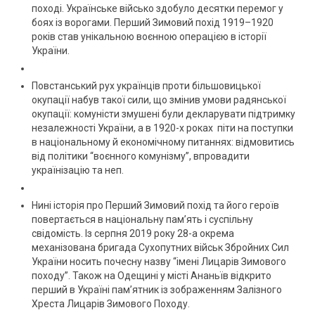
поході. Українське військо здобуло десятки перемог у
боях із ворогами. Перший Зимовий похід 1919–1920
років став унікальною воєнною операцією в історії
України.
Повстанський рух українців проти більшовицької
окупації набув такої сили, що змінив умови радянської
окупації: комуністи змушені були декларувати підтримку
незалежності України, а в 1920-х роках піти на поступки
в національному й економічному питаннях: відмовитись
від політики “воєнного комунізму”, впровадити
українізацію та неп.
Нині історія про Перший Зимовий похід та його героїв
повертається в національну пам’ять і суспільну
свідомість. Із серпня 2019 року 28-а окрема
механізована бригада Сухопутних військ Збройних Сил
України носить почесну назву “імені Лицарів Зимового
походу”. Також на Одещині у місті Ананьїв відкрито
перший в Україні пам’ятник із зображенням Залізного
Хреста Лицарів Зимового Походу.