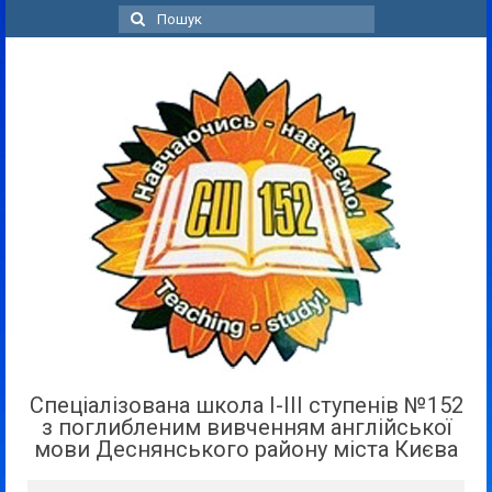
Пошук
для:
Спеціалізована школа І-ІІІ ступенів №152
з поглибленим вивченням англійської
мови Деснянського району міста Києва