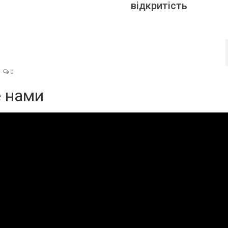
відкритість
0
е нами