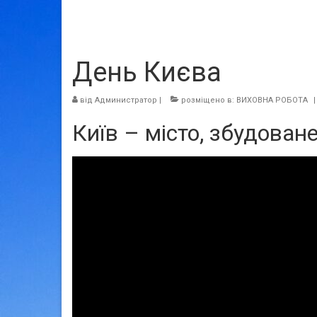
День Києва
від
Администратор
|
розміщено в:
ВИХОВНА РОБОТА
|
Київ – місто, збудован