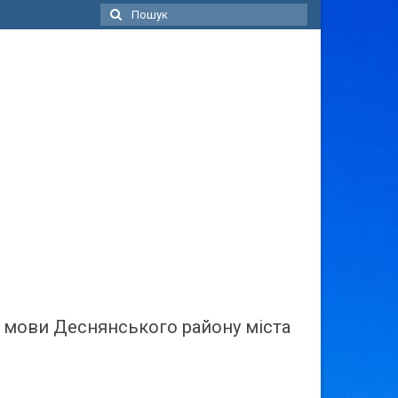
Пошук
для:
ї мови Деснянського району міста