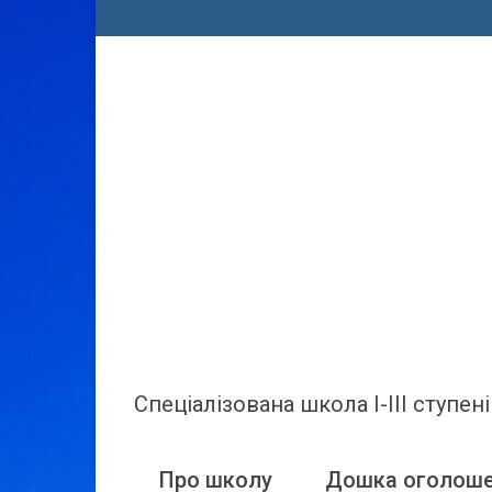
Спеціалізована школа І-ІІІ ступ
Про школу
Дошка оголош