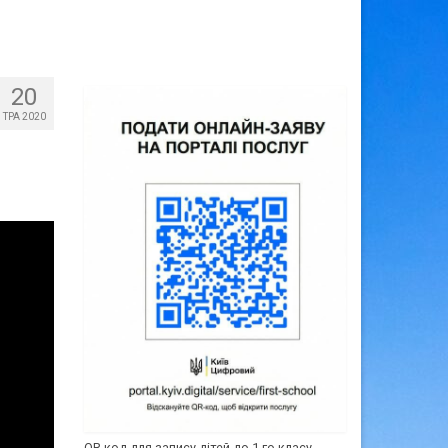
20
ТРА 2020
QR-код для запису дітей до 1-го класу