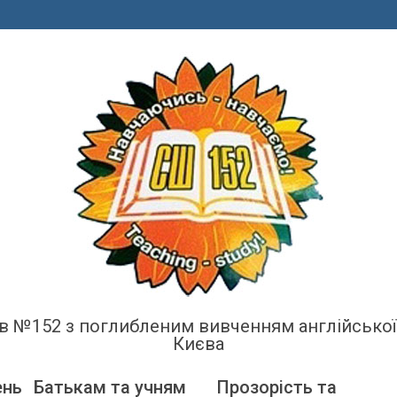
енів №152 з поглибленим вивченням англійсько
Києва
ень
Батькам та учням
Прозорість та