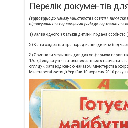
Перелік документів для
(відповідно до наказу Міністерства освіти і науки Ук
відрахування та переведення учнів до державних та к
1) Заява одного з батьків дитини, подана особисто
2) Копія свідоцтва про народження дитини (під час 
3) Оригінали медичних довідок за формою первинно
1/о «Довідка учня загальноосвітнього навчального
огляду», затвердженою наказом Міністерства охорон
Міністерстві юстиції України 10 вересня 2010 року 