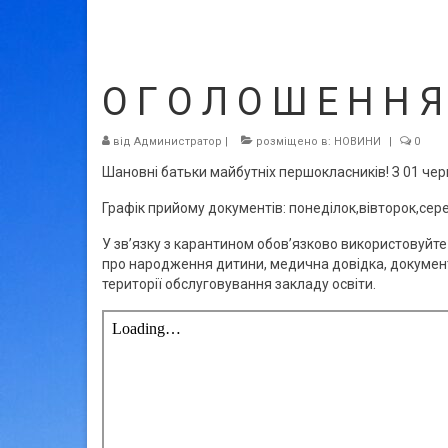
О Г О Л О Ш Е Н Н Я
від
Администратор
|
розміщено в:
НОВИНИ
|
0
Шановні батьки майбутніх першокласників! З 01 черв
Графік прийому документів: понеділок,вівторок,сере
У зв’язку з карантином обов’язково використовуйте
про народження дитини, медична довідка, документ
території обслуговування закладу освіти.