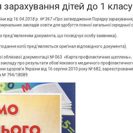
 зарахування дітей до 1 класу
раїни від 16.04.2018 р. № 367 «Про затвердження Порядку зарахування
омунальних закладів освіти для здобуття повної загальної середньої о
 (з пред’явленням документа, що посвідчує особу заявника).
подання копії пред’являється оригінал відповідного документа).
ї облікової документації № 063 «Карта профілактичних щеплень»,
 закладу про результати обов’язкового медичного профілактичног
и здоров’я України від 16 серпня 2010 року № 682, зареєстровани
за № 794/18089.