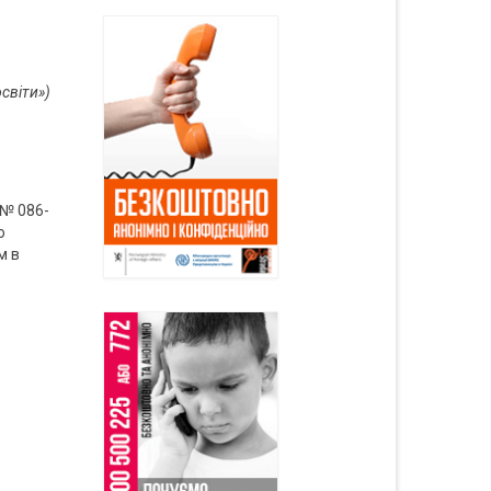
,
світи»)
 № 086-
о
м в