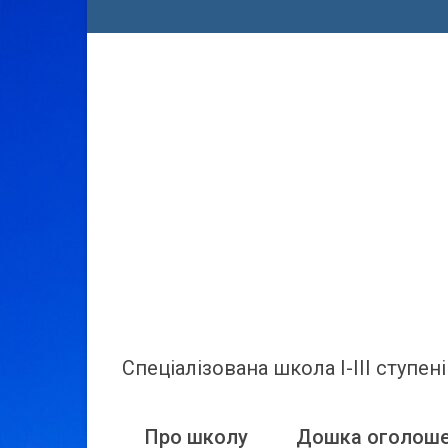
Спеціалізована школа І-ІІІ ступ
Про школу
Дошка оголош