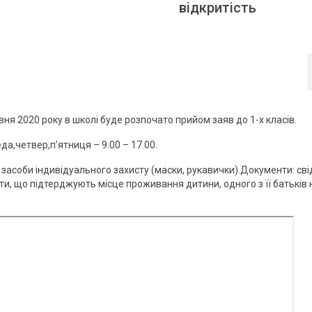
відкритість
ня 2020 року в школі буде розпочато прийом заяв до 1-х класів.
да,четвер,п’ятниця – 9.00 – 17.00.
 засоби індивідуального захисту (маски, рукавички).Документи: св
и, що підтерджують місце проживання дитини, одного з її батьків 