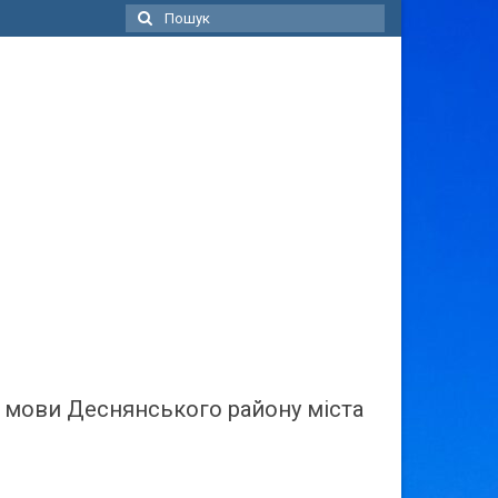
Пошук
для:
ї мови Деснянського району міста