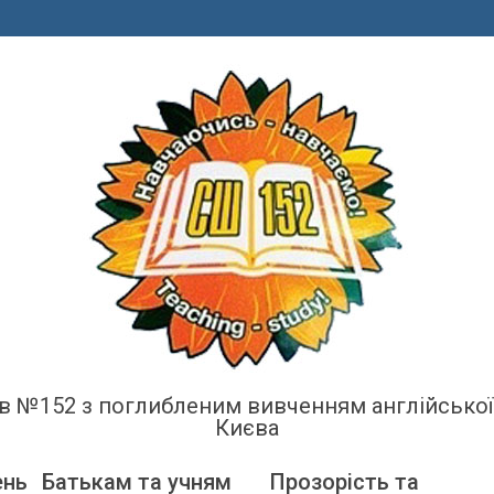
енів №152 з поглибленим вивченням англійсько
Києва
ень
Батькам та учням
Прозорість та