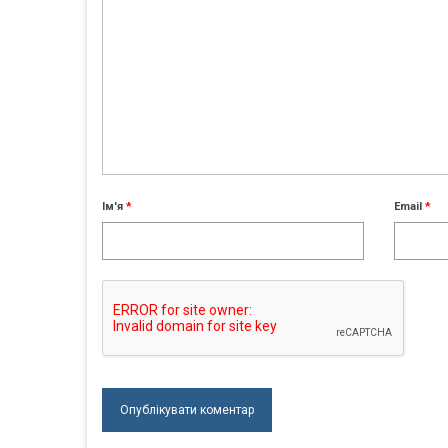
Ім'я
*
Email
*