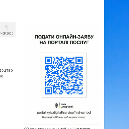
1
ЧЕР 2020
ідоцтво
на
QR-код для запису дітей до 1-го класу