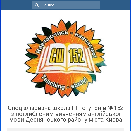
Пошук
для:
Спеціалізована школа І-ІІІ ступенів №152
з поглибленим вивченням англійської
мови Деснянського району міста Києва