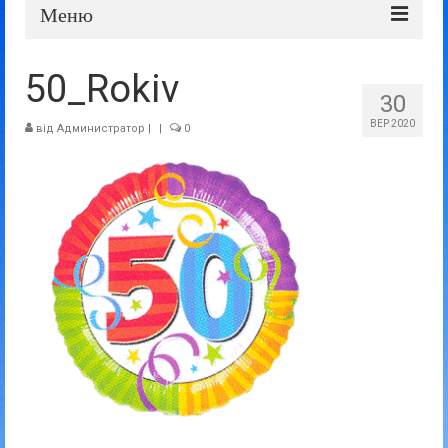
Меню
Про школу
50_Rokiv
30
Дошка оголошень
ВЕР 2020
від
Администратор
|
|
0
Батькам та учням
Прозорість та відкритість