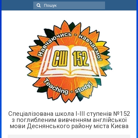
Пошук
для:
Спеціалізована школа І-ІІІ ступенів №152
з поглибленим вивченням англійської
мови Деснянського району міста Києва