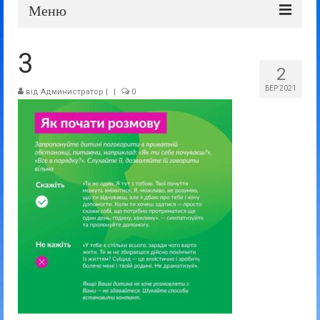
Меню
Про школу
3
2
Дошка оголошень
БЕР 2021
від
Администратор
|
|
0
Батькам та учням
Прозорість та відкритість