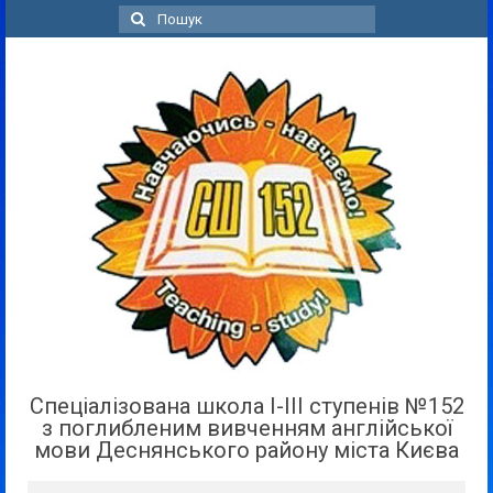
Пошук
для:
Спеціалізована школа І-ІІІ ступенів №152
з поглибленим вивченням англійської
мови Деснянського району міста Києва