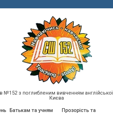
енів №152 з поглибленим вивченням англійсько
Києва
ень
Батькам та учням
Прозорість та