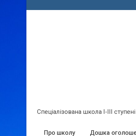
Спеціалізована школа І-ІІІ ступ
Про школу
Дошка оголош