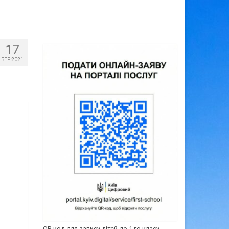
17
БЕР 2021
QR-код для запису дітей до 1-го класу