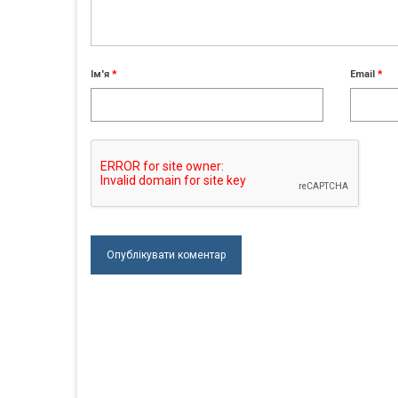
Ім'я
*
Email
*