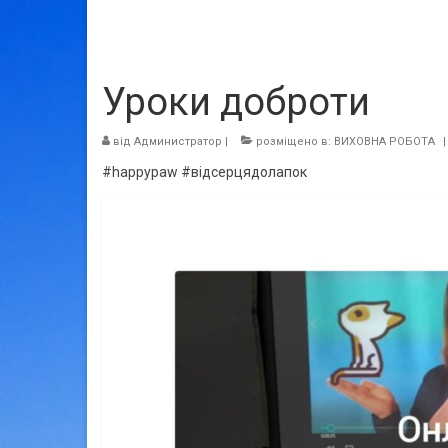
Уроки доброти
від
Администратор
|
розміщено в:
ВИХОВНА РОБОТА
|
#happypaw #відсерцядолапок