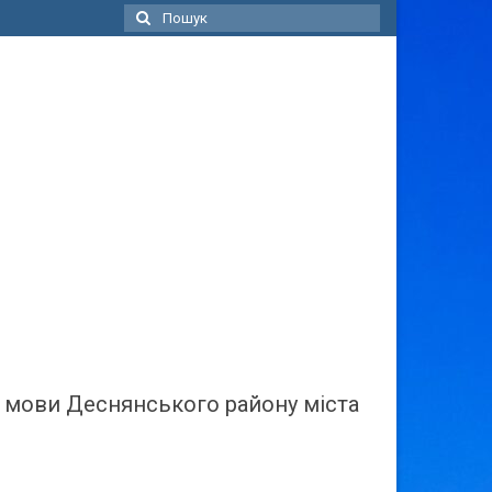
Пошук
для:
ї мови Деснянського району міста