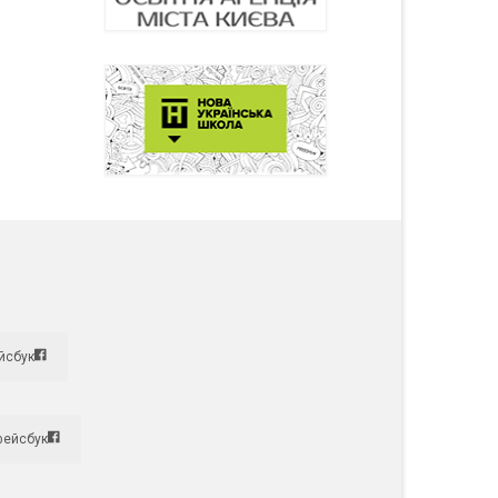
йсбук
фейсбук