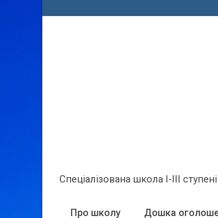
Спеціалізована школа І-ІІІ ступ
Про школу
Дошка оголош