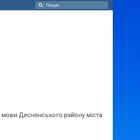
Пошук
для:
ї мови Деснянського району міста