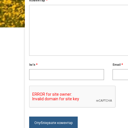
Коментар
*
Ім'я
*
Email
*