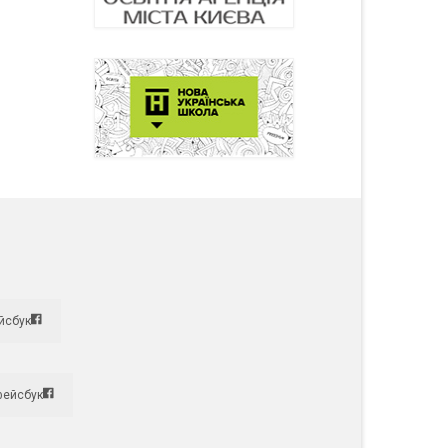
йсбук
фейсбук