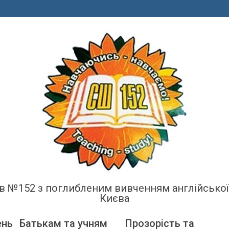
енів №152 з поглибленим вивченням англійсько
Києва
ень
Батькам та учням
Прозорість та