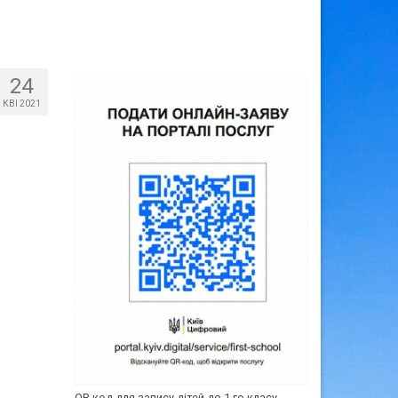
24
КВІ 2021
QR-код для запису дітей до 1-го класу