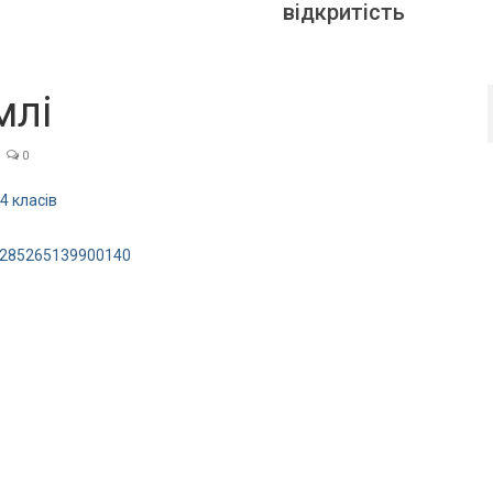
відкритість
млі
0
4 класів
/285265139900140