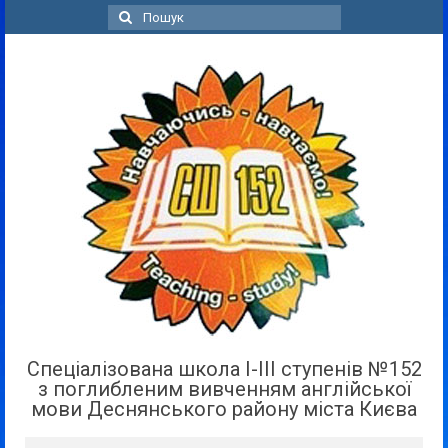
Пошук
для:
Спеціалізована школа І-ІІІ ступенів №152
з поглибленим вивченням англійської
мови Деснянського району міста Києва