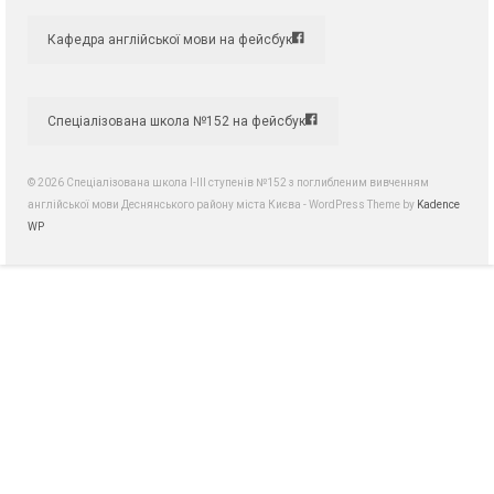
Кафедра англійської мови на фейсбук
Спеціалізована школа №152 на фейсбук
© 2026 Спеціалізована школа І-ІІІ ступенів №152 з поглибленим вивченням
англійської мови Деснянського району міста Києва - WordPress Theme by
Kadence
WP