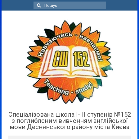
Пошук
для:
Спеціалізована школа І-ІІІ ступенів №152
з поглибленим вивченням англійської
мови Деснянського району міста Києва