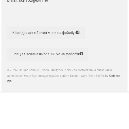
Email:
sch152@ukr.net
Кафедра англійської мови на фейсбук
Спеціалізована школа №152 на фейсбук
© 2026 Спеціалізована школа І-ІІІ ступенів №152 з поглибленим вивченням
англійської мови Деснянського району міста Києва - WordPress Theme by
Kadence
WP