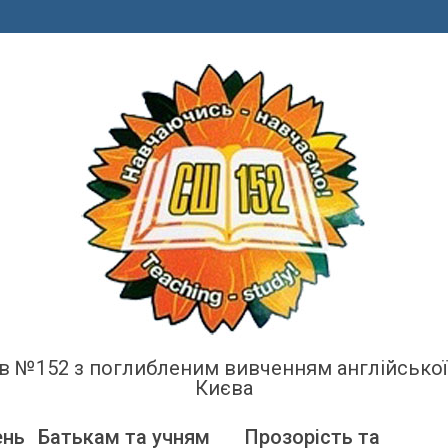
енів №152 з поглибленим вивченням англійсько
Києва
ень
Батькам та учням
Прозорість та