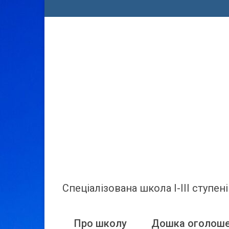
Спеціалізована школа І-ІІІ ступ
Про школу
Дошка оголош