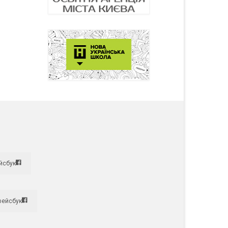
йсбук
фейсбук