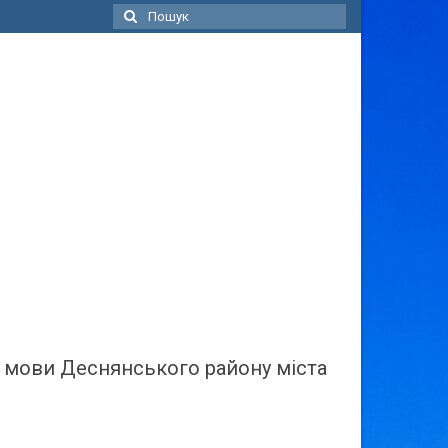
Пошук
для:
ї мови Деснянського району міста