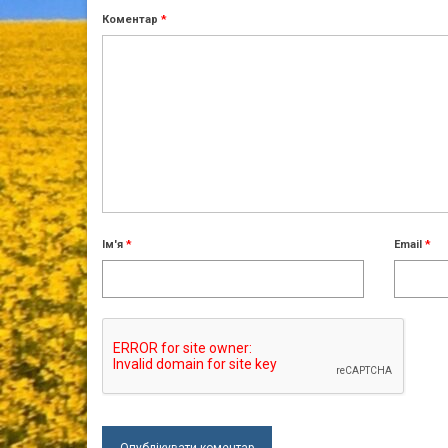
Коментар
*
Ім'я
*
Email
*