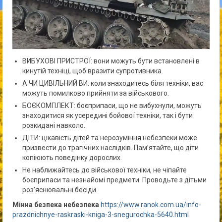
ВИБУХОВІ ПРИСТРОЇ: вони можуть бути встановлені в
кинутій техніці, щоб вразити супротивника.
А ЧИ ЦИВІЛЬНИЙ ВИ: коли знаходитесь біля техніки, вас
можуть помилково прийняти за військового.
БОЄКОМПЛЕКТ: боєприпаси, що не вибухнули, можуть
знаходитися як усередині бойової техніки, так і бути
розкидані навколо.
ДІТИ: цікавість дітей та нерозуміння небезпеки може
призвести до трагічних наслідків. Пам’ятайте, що діти
копіюють поведінку дорослих.
Не наближайтесь до військової техніки, не чіпайте
боєприпаси та незнайомі предмети. Проводьте з дітьми
роз’яснювальні бесіди.
Мінна безпека небезпека
https://www.ranok.com.ua/info-
prazdnichnye-raskraski-kniga-3-snegurochka-5640.html