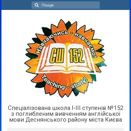
Пошук
для:
Спеціалізована школа І-ІІІ ступенів №152
з поглибленим вивченням англійської
мови Деснянського району міста Києва