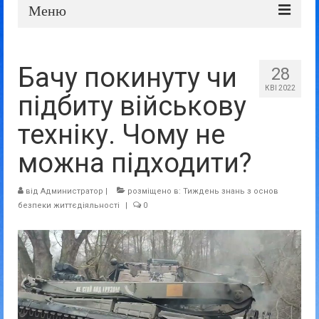
Меню
Про школу
Бачу покинуту чи
28
Дошка оголошень
КВІ 2022
підбиту військову
Батькам та учням
техніку. Чому не
Прозорість та відкритість
можна підходити?
від
Администратор
|
розміщено в:
Тиждень знань з основ
безпеки життєдіяльності
|
0