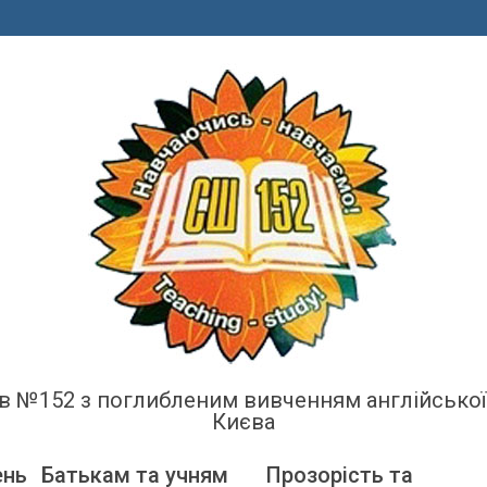
енів №152 з поглибленим вивченням англійсько
Києва
ень
Батькам та учням
Прозорість та