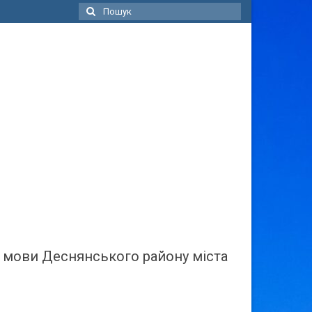
Пошук
для:
ї мови Деснянського району міста