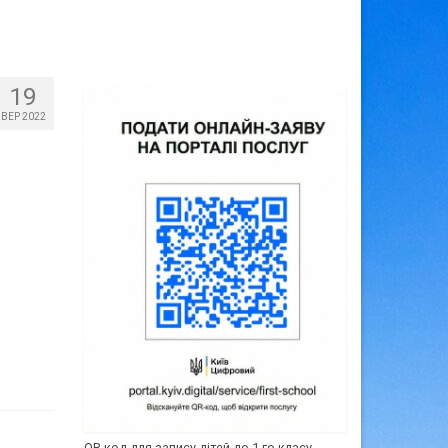
19
ВЕР 2022
QR-код для запису дітей до 1-го класу