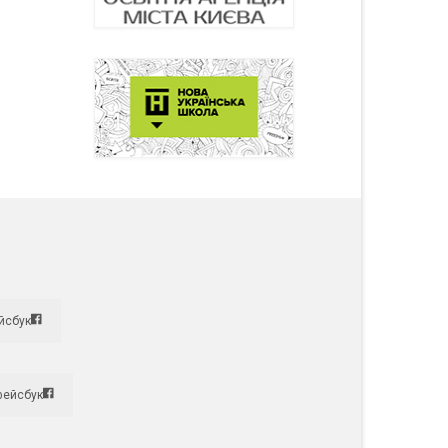
йсбук
фейсбук