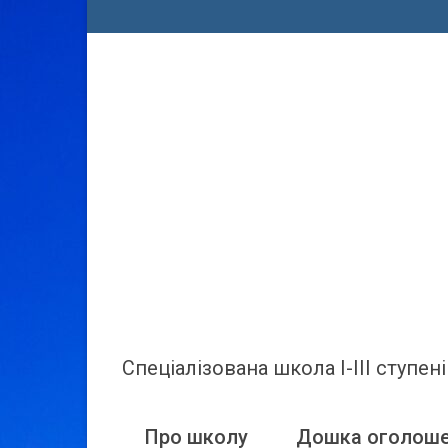
Спеціалізована школа І-ІІІ ступ
Про школу
Дошка оголош