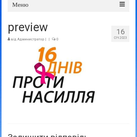
Меню
Про школу
preview
16
Дошка оголошень
СІЧ 2023
від
Администратор
|
|
0
Батькам та учням
Прозорість та відкритість