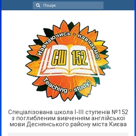
Пошук
для:
Спеціалізована школа І-ІІІ ступенів №152
з поглибленим вивченням англійської
мови Деснянського району міста Києва