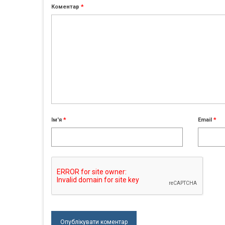
Коментар
*
Ім'я
*
Email
*