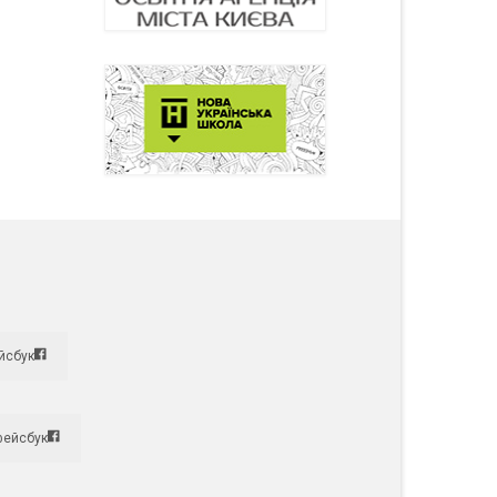
йсбук
фейсбук