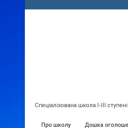
Спеціалізована школа І-ІІІ ступ
Про школу
Дошка оголош