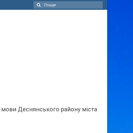
Пошук
для:
ї мови Деснянського району міста