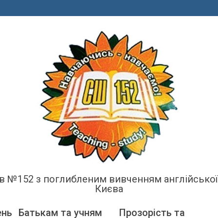
енів №152 з поглибленим вивченням англійсько
Києва
ень
Батькам та учням
Прозорість та