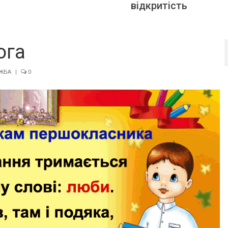
відкритість
ога
УЖБА
|
0