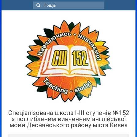
Пошук
для:
Спеціалізована школа І-ІІІ ступенів №152
з поглибленим вивченням англійської
мови Деснянського району міста Києва