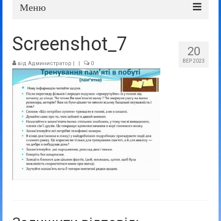
Меню
Про школу
Screenshot_7
20
Дошка оголошень
ВЕР 2023
від
Администратор
|
|
0
Батькам та учням
Прозорість та відкритість