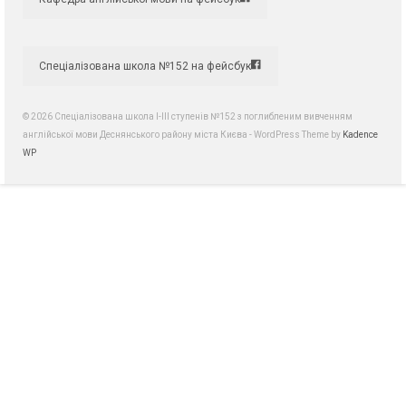
Спеціалізована школа №152 на фейсбук
© 2026 Спеціалізована школа І-ІІІ ступенів №152 з поглибленим вивченням
англійської мови Деснянського району міста Києва - WordPress Theme by
Kadence
WP