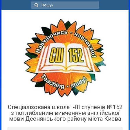
Пошук
для:
Спеціалізована школа І-ІІІ ступенів №152
з поглибленим вивченням англійської
мови Деснянського району міста Києва