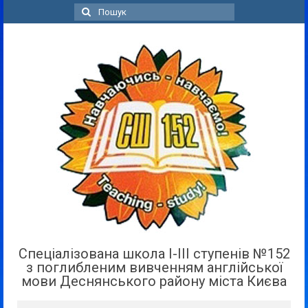
Пошук
для:
Спеціалізована школа І-ІІІ ступенів №152
з поглибленим вивченням англійської
мови Деснянського району міста Києва