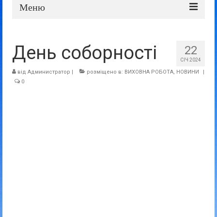
Меню
Про школу
День соборності
22
Дошка оголошень
СІЧ 2024
Батькам та учням
від
Администратор
|
розміщено в:
ВИХОВНА РОБОТА
,
НОВИНИ
|
0
Прозорість та відкритість