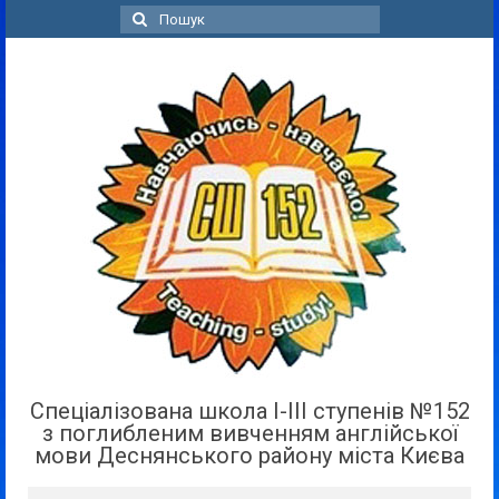
Пошук
для:
Спеціалізована школа І-ІІІ ступенів №152
з поглибленим вивченням англійської
мови Деснянського району міста Києва