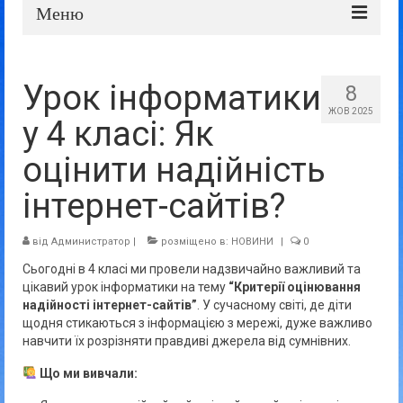
Меню
Про школу
Урок інформатики
8
Дошка оголошень
ЖОВ 2025
у 4 класі: Як
Батькам та учням
оцінити надійність
Прозорість та відкритість
інтернет-сайтів?
від
Администратор
|
розміщено в:
НОВИНИ
|
0
Сьогодні в 4 класі ми провели надзвичайно важливий та
цікавий урок інформатики на тему
“Критерії оцінювання
надійності інтернет-сайтів”
. У сучасному світі, де діти
щодня стикаються з інформацією з мережі, дуже важливо
навчити їх розрізняти правдиві джерела від сумнівних.
Що ми вивчали: