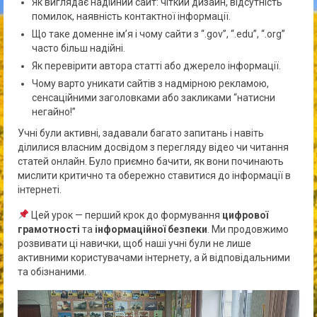
Як виглядає надійний сайт: чіткий дизайн, відсутність
помилок, наявність контактної інформації.
Що таке доменне ім’я і чому сайти з “.gov”, “.edu”, “.org”
часто більш надійні.
Як перевірити автора статті або джерело інформації.
Чому варто уникати сайтів з надмірною рекламою,
сенсаційними заголовками або закликами “натисни
негайно!”
Учні були активні, задавали багато запитань і навіть
ділилися власним досвідом з перегляду відео чи читання
статей онлайн. Було приємно бачити, як вони починають
мислити критично та обережно ставитися до інформації в
інтернеті.
Цей урок — перший крок до формування
цифрової
грамотності
та
інформаційної безпеки
. Ми продовжимо
розвивати ці навички, щоб наші учні були не лише
активними користувачами інтернету, а й відповідальними
та обізнаними.