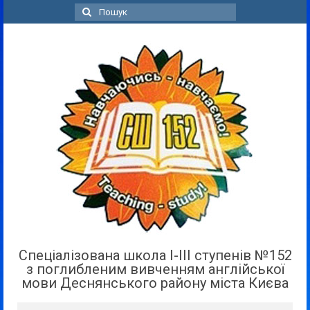
Пошук
для:
Спеціалізована школа І-ІІІ ступенів №152
з поглибленим вивченням англійської
мови Деснянського району міста Києва