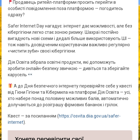
Продавець ритейл-платформи просить перейти в
особисті повідомлення поза платформою — погодитесь
одразу?
Safer Internet Day нагадує: інтернет дає можливості, але без
кібергігієни легко стає зоною ризику. Шахраї постійно
вигадують нові схеми і дедалі більше використовують ШІ —
тож навіть досвідченим користувачам важливо регулярно
«чистити зуби» своєї кібергігієни.
Дія.Освіта зібрала освітні продукти, які допоможуть
зробити онлайн-безпеку звичкою — дивіться та зберігайте
карусель
А до Дня безпечного інтернету перевіряйте себе у квесті
від Гієни Гігієни та Кібермила на платформі Дія.Освіта — усі,
хто набере понад половину можливих балів, автоматично
долучаються до розіграшу фірмових бананок і грілок.
Квест — за посиланням (
https://osvita.diia.gov.ua/safer-
internet
).