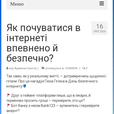
Меню
Про школу
Як почуватися в
16
Дошка оголошень
ЛЮТ 2026
інтернеті
Батькам та учням
впевнено й
Прозорість та відкритість
безпечно?
від
Администратор
|
розміщено в:
НОВИНИ
|
0
Так само, як у реальному житті, — дотримуючись щоденної
гігієни. Про це нагадує Гієна Гігієна в День безпечного
інтернету
Друг з геймінг-платформи пише, що в лікарні, й
терміново просить гроші — перевірите, хто це?
Бот банку з ніком Bank123 — зупинитесь і перевірите
акаунт?