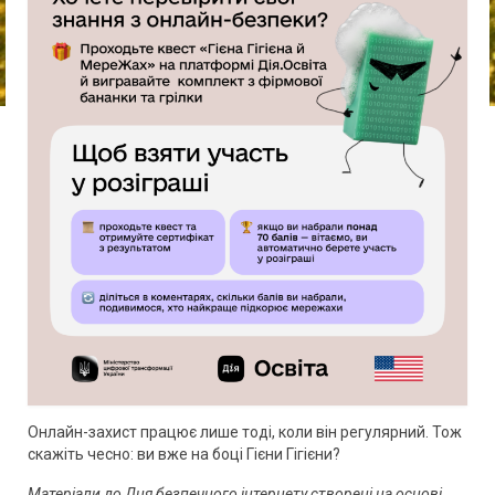
Онлайн-захист працює лише тоді, коли він регулярний. Тож
скажіть чесно: ви вже на боці Гієни Гігієни?
Матеріали до Дня безпечного інтернету створені на основі