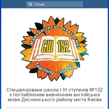
Пошук
для:
Спеціалізована школа І-ІІІ ступенів №152
з поглибленим вивченням англійської
мови Деснянського району міста Києва