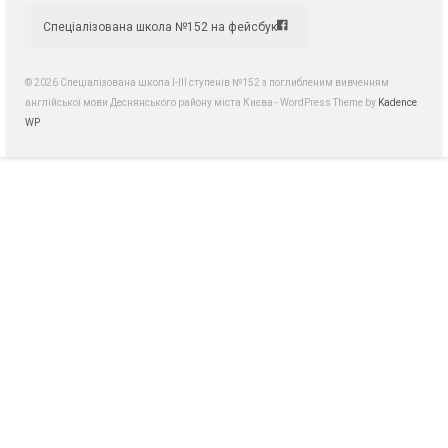
Спеціалізована школа №152 на фейсбук
© 2026 Спеціалізована школа І-ІІІ ступенів №152 з поглибленим вивченням
англійської мови Деснянського району міста Києва - WordPress Theme by
Kadence
WP