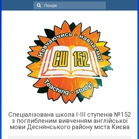
Пошук
для:
Спеціалізована школа І-ІІІ ступенів №152
з поглибленим вивченням англійської
мови Деснянського району міста Києва