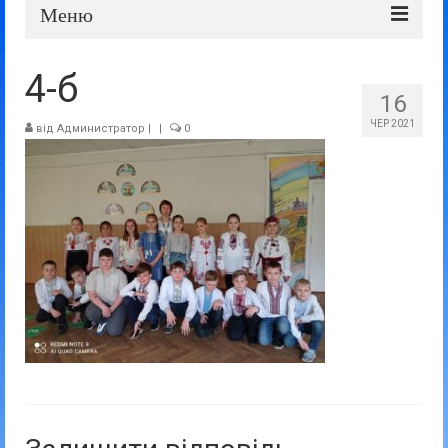
Меню
Про школу
4-б
16
Дошка оголошень
ЧЕР 2021
від
Администратор
|
|
0
Батькам та учням
Прозорість та відкритість