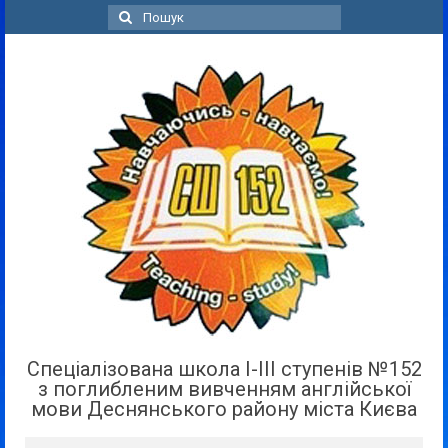
Пошук
для:
Спеціалізована школа І-ІІІ ступенів №152
з поглибленим вивченням англійської
мови Деснянського району міста Києва