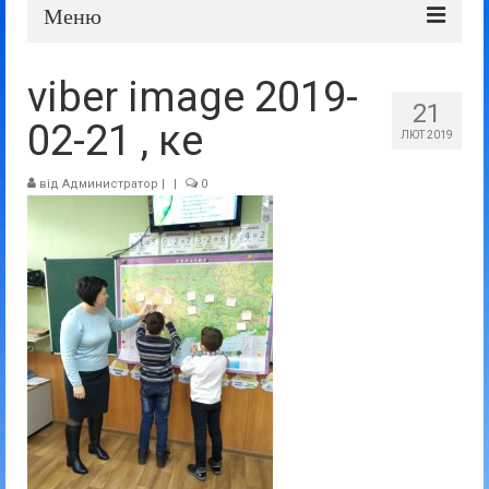
Меню
Про школу
viber image 2019-
21
Дошка оголошень
02-21 , ке
ЛЮТ 2019
Батькам та учням
від
Администратор
|
|
0
Прозорість та відкритість